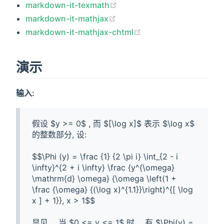
markdown-it-texmath
markdown-it-mathjax
markdown-it-mathjax-chtml
演示
输入:
假设 $y >= 0$ , 而 $[\log x]$ 表示 $\log x$ 
的整数部分, 设:

$$\Phi (y) = \frac {1} {2 \pi i} \int_{2 - i 
\infty}^{2 + i \infty} \frac {y^{\omega} 
\mathrm{d} \omega} {\omega \left(1 + 
\frac {\omega} {(\log x)^{1.1}}\right)^{[ \log 
x ] + 1}}, x > 1$$

显见， 当 $0 <= y <= 1$ 时， 有 $\Phi(y) = 