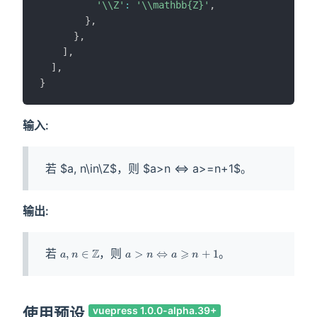
'\\Z'
:
'\\mathbb{Z}'
,
}
,
}
,
]
,
]
,
}
输入:
输出:
若
，则
。
使用预设
vuepress 1.0.0-alpha.39+