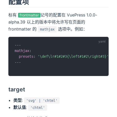
配置项
标有
记号的配置在 VuePress 1.0.0-
frontmatter
alpha.39 以上的版本中将允许写在页面的
frontmatter 的
选项中。例如：
mathjax
---
mathjax
:
presets
:
'\def\lr#1#2#3{\left#1#2\right#3}'
---
target
类型
:
'svg' | 'chtml'
默认值
:
'chtml'