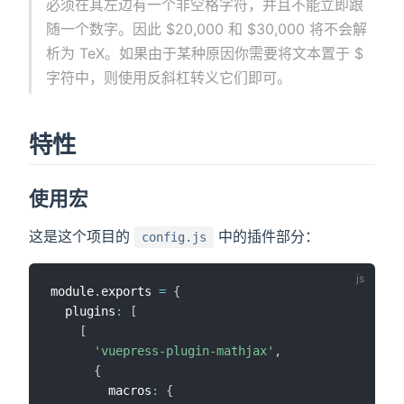
必须在其左边有一个非空格字符，并且不能立即跟
随一个数字。因此 $20,000 和 $30,000 将不会解
析为 TeX。如果由于某种原因你需要将文本置于 $
字符中，则使用反斜杠转义它们即可。
特性
使用宏
这是这个项目的
中的插件部分：
config.js
module
.
exports 
=
{
  plugins
:
[
[
'vuepress-plugin-mathjax'
,
{
        macros
:
{