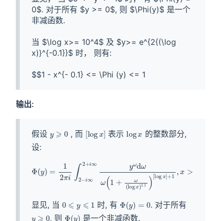
0$. 对于所有 $y >= 0$, 则 $\Phi(y)$ 是一个
非减函数.

当 $\log x>= 10^4$ 及 $y>= e^{2{(\log 
x)}^{-0.1}}$ 时， 则有:

输出:
假设
, 而
表示
的整数部分,
设:
显见, 当
时, 有
. 对于所有
, 则
是一个非减函数.