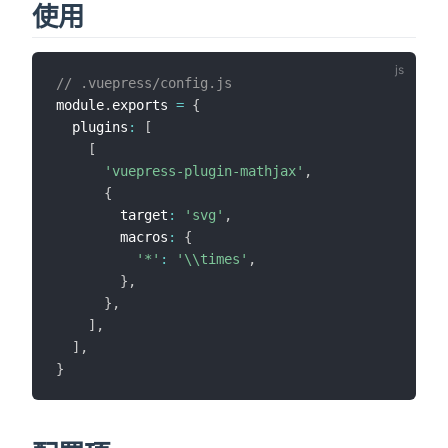
使用
// .vuepress/config.js
module
.
exports 
=
{
  plugins
:
[
[
'vuepress-plugin-mathjax'
,
{
        target
:
'svg'
,
        macros
:
{
'*'
:
'\\times'
,
}
,
}
,
]
,
]
,
}